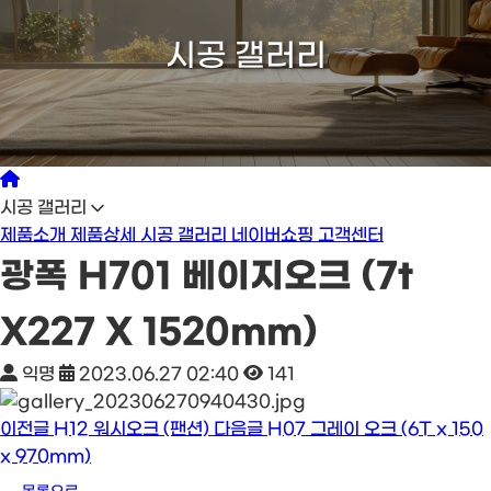
시공 갤러리
시공 갤러리
제품소개
제품상세
시공 갤러리
네이버쇼핑
고객센터
광폭 H701 베이지오크 (7t
X227 X 1520mm)
익명
2023.06.27 02:40
141
이전글
H12 워시오크 (팬션)
다음글
H07 그레이 오크 (6T x 150
x 970mm)