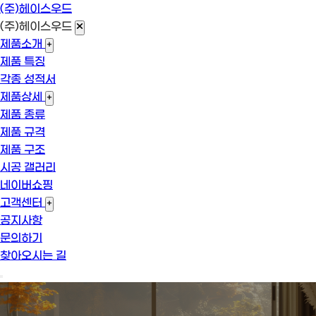
(주)헤이스우드
(주)헤이스우드
제품소개
+
제품 특징
각종 성적서
제품상세
+
제품 종류
제품 규격
제품 구조
시공 갤러리
네이버쇼핑
고객센터
+
공지사항
문의하기
찾아오시는 길