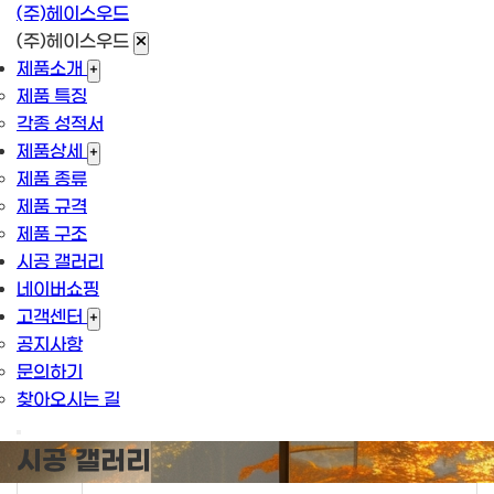
(주)헤이스우드
(주)헤이스우드
제품소개
+
제품 특징
각종 성적서
제품상세
+
제품 종류
제품 규격
제품 구조
시공 갤러리
네이버쇼핑
고객센터
+
공지사항
문의하기
찾아오시는 길
시공 갤러리