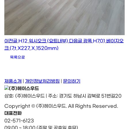
이전글
H12 워시오크 (요트내부)
다음글
광폭 H701 베이지오
크 (7t X227 X 1520mm)
목록으로
제품소개
|
개인정보처리방침
|
문의하기
상호: (주)헤이스우드 | 주소: 경기도 하남시 감북로 51번길20
Copyright © (주)헤이스우드. All Rights Reserved.
대표전화
02-571-6123
09:00 ~ 18:00 (주말 및 공휴일 휴무)