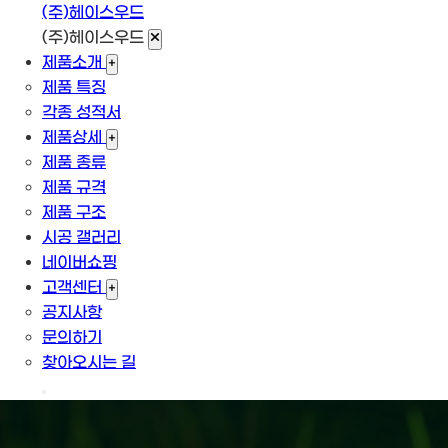
(주)헤이스우드
(주)헤이스우드
제품소개
+
제품 특징
각종 성적서
제품상세
+
제품 종류
제품 규격
제품 구조
시공 갤러리
네이버쇼핑
고객센터
+
공지사항
문의하기
찾아오시는 길