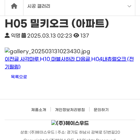
시공 갤러리
H05 밀키오크 (아파트)
익명
2025.03.13 02:23
137
이전글
사각마루 H10 마블사하라
다음글
H04내츄럴오크 (전
기필림)
목록으로
|
|
제품소개
개인정보처리방침
문의하기
상호: (주)헤이스우드 | 주소: 경기도 하남시 감북로 51번길20