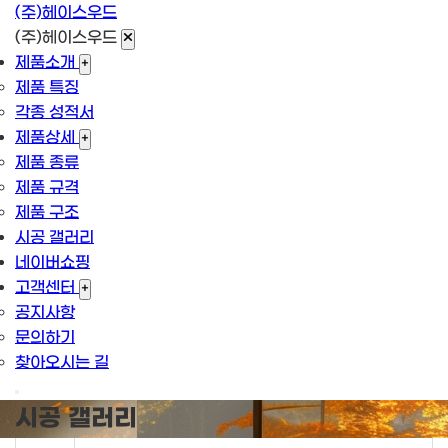
(주)헤이스우드
(주)헤이스우드
제품소개
+
제품 특징
각종 성적서
제품상세
+
제품 종류
제품 규격
제품 구조
시공 갤러리
네이버쇼핑
고객센터
+
공지사항
문의하기
찾아오시는 길
시공 갤러리