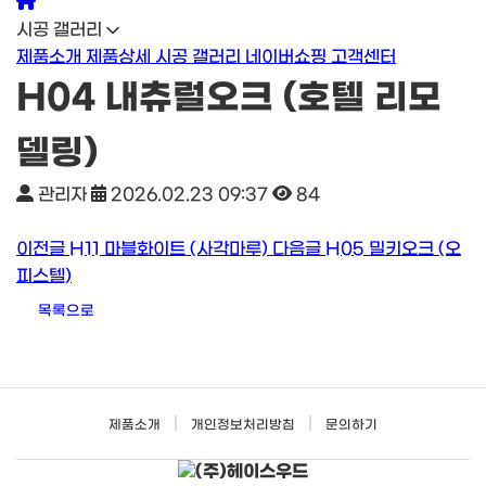
시공 갤러리
제품소개
제품상세
시공 갤러리
네이버쇼핑
고객센터
H04 내츄럴오크 (호텔 리모
델링)
관리자
2026.02.23 09:37
84
이전글
H11 마블화이트 (사각마루)
다음글
H05 밀키오크 (오
피스텔)
목록으로
|
|
제품소개
개인정보처리방침
문의하기