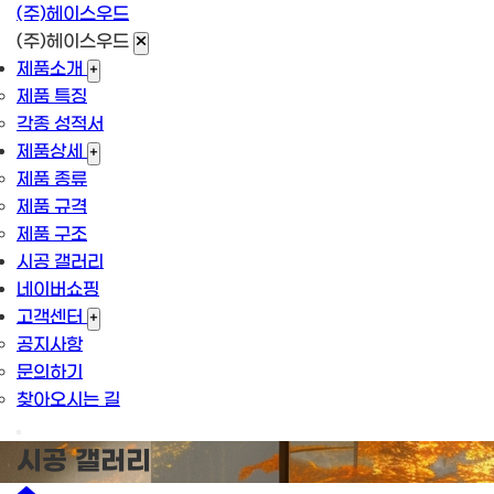
(주)헤이스우드
(주)헤이스우드
제품소개
+
제품 특징
각종 성적서
제품상세
+
제품 종류
제품 규격
제품 구조
시공 갤러리
네이버쇼핑
고객센터
+
공지사항
문의하기
찾아오시는 길
시공 갤러리