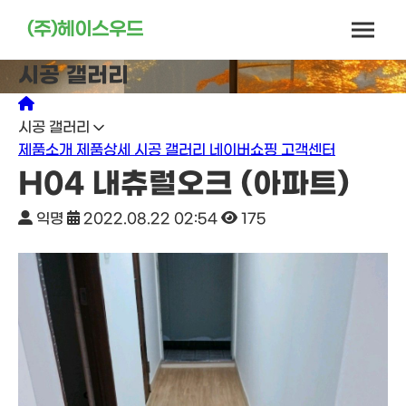
(주)헤이스우드
시공 갤러리
시공 갤러리
제품소개
제품상세
시공 갤러리
네이버쇼핑
고객센터
H04 내츄럴오크 (아파트)
익명
2022.08.22 02:54
175