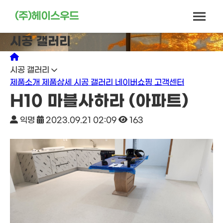
(주)헤이스우드
시공 갤러리
시공 갤러리
제품소개
제품상세
시공 갤러리
네이버쇼핑
고객센터
H10 마블사하라 (아파트)
익명
2023.09.21 02:09
163