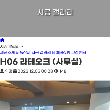
시공 갤러리
시공 갤러리
제품소개
제품상세
시공 갤러리
네이버쇼핑
고객센터
H06 라테오크 (사무실)
익명
2023.12.05 00:28
148